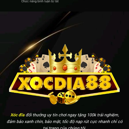
ở
Chức năng bình luận bị tắt
–
Đổi
App
Tối
Thưởng
Chơi
Ưu
Xóc
Xóc
Hóa
Đĩa
Đĩa
Cơ
2025
Online
Hội
–
Chiến
Trải
Thắng 2025
Nghiệm
Chơi
Mượt
Mà
Tại
Xóc
Đĩa
2025
Xóc đĩa
đổi thưởng uy tín chơi ngay tặng 100k trải nghiệm,
đảm bảo xanh chín, bảo mật, tốc độ nạp rút cực nhanh chỉ có
tại trang của chúng tôi.