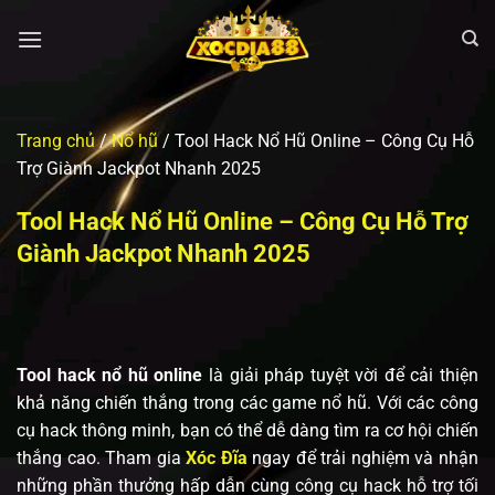
Chuyển
đến
×
nội
dung
Trang chủ
/
Nổ hũ
/
Tool Hack Nổ Hũ Online – Công Cụ Hỗ
Trợ Giành Jackpot Nhanh 2025
Tool Hack Nổ Hũ Online – Công Cụ Hỗ Trợ
Giành Jackpot Nhanh 2025
Tool hack nổ hũ online
là giải pháp tuyệt vời để cải thiện
khả năng chiến thắng trong các game nổ hũ. Với các công
cụ hack thông minh, bạn có thể dễ dàng tìm ra cơ hội chiến
thắng cao. Tham gia
Xóc Đĩa
ngay để trải nghiệm và nhận
những phần thưởng hấp dẫn cùng công cụ hack hỗ trợ tối