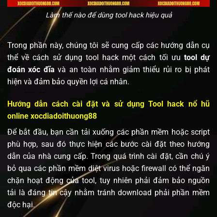
Làm thế nào để dùng tool hack hiệu quả
Trong phần này, chúng tôi sẽ cung cấp các hướng dẫn cụ
thể về cách sử dụng tool hack một cách tối ưu
tool dự
đoán xóc đĩa
và an toàn nhằm giảm thiểu rủi ro bị phát
hiện và đảm bảo quyền lợi cá nhân.
Hướng dẫn cách cài đặt và sử dụng
Tool hack nổ hũ
online
xocdiadoithuong88
Để bắt đầu, bạn cần tải xuống các phần mềm hoặc script
phù hợp, sau đó thực hiện các bước cài đặt theo hướng
dẫn của nhà cung cấp. Trong quá trình cài đặt, cần chú ý
bỏ qua các phần mềm diệt virus hoặc firewall có thể ngăn
chặn hoạt động của tool, tuy nhiên phải đảm bảo nguồn
tải là đáng tin cậy nhằm tránh download phải phần mềm
độc hại.