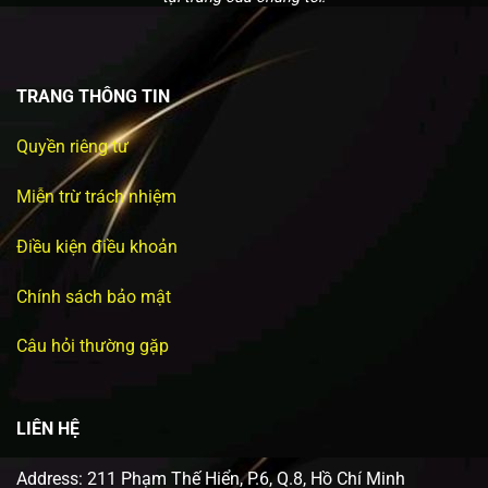
TRANG THÔNG TIN
Quyền riêng tư
Miễn trừ trách nhiệm
Điều kiện điều khoản
Chính sách bảo mật
Câu hỏi thường gặp
LIÊN HỆ
Address: 211 Phạm Thế Hiển, P.6, Q.8, Hồ Chí Minh