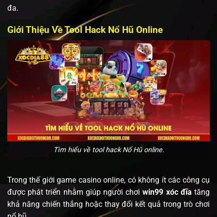
đa.
Giới Thiệu Về Tool Hack Nổ Hũ Online
Tìm hiểu về tool hack Nổ Hũ online.
Trong thế giới game casino online, có không ít các công cụ
được phát triển nhằm giúp người chơi
win99 xóc đĩa
tăng
khả năng chiến thắng hoặc thay đổi kết quả trong trò chơi
nổ hũ.