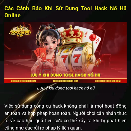
Các Cảnh Báo Khi Sử Dụng Tool Hack Nổ Hũ
Online
Lưu ý khi dùng tool hack nổ hũ
Việc sử dụng công cụ hack không phải là một hoạt động
an toàn và hợp pháp hoàn toàn. Người chơi cần nhận thức
rõ về các hậu quả tiêu cực có thể xảy ra khi bị phát hiện
cũng như các rủi ro pháp lý liên quan.