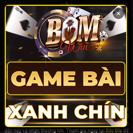
Chuyển
đến
×
nội
dung
Trang chủ
/
Nổ hũ
/
Mẹo Chơi Nổ Hũ Jackpot – Chiến Lược
Tăng Cơ Hội Trúng Thưởng 2025
Mẹo Chơi Nổ Hũ Jackpot – Chiến Lược
Tăng Cơ Hội Trúng Thưởng 2025
Mẹo chơi nổ hũ jackpot
là bí quyết giúp hội viên tối đa hóa
cơ hội chiến thắng. Những chiến thuật đơn giản nhưng
hiệu quả sẽ giúp bạn dễ dàng áp dụng và nâng cao tỷ lệ
trúng jackpot. Đừng bỏ lỡ cơ hội trải nghiệm trò chơi hấp
dẫn này và nhận thưởng lớn. Tham gia ngay tại
Xóc Đĩa
để