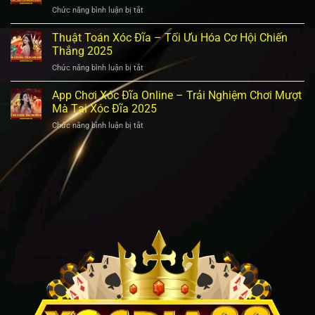
Chiến
ở
Chức năng bình luận bị tắt
Chọn
Thắng
Top
Nơi
Tại
10
Thuật Toán Xóc Đĩa – Tối Ưu Hóa Cơ Hội Chiến
Cá
Xóc
Game
Cược
Thắng 2025
Đĩa
Bài
Uy
2025
ở
Chức năng bình luận bị tắt
–
Tín
Thuật
Trải
Cùng
Toán
App Chơi Xóc Đĩa Online – Trải Nghiệm Chơi Mượt
Nghiệm
Xóc
Xóc
Cá
Mà Tại Xóc Đĩa 2025
Đĩa
Đĩa
Cược
ở
Chức năng bình luận bị tắt
–
Đổi
App
Tối
Thưởng
Chơi
Ưu
Xóc
Xóc
Hóa
Đĩa
Đĩa
Cơ
2025
Online
Hội
–
Chiến
Trải
Thắng 2025
Nghiệm
Chơi
Mượt
Mà
Tại
Xóc
Đĩa
2025