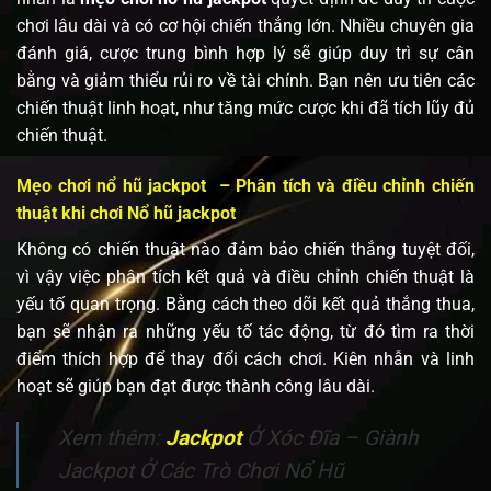
chơi lâu dài và có cơ hội chiến thắng lớn. Nhiều chuyên gia
đánh giá, cược trung bình hợp lý sẽ giúp duy trì sự cân
bằng và giảm thiểu rủi ro về tài chính. Bạn nên ưu tiên các
chiến thuật linh hoạt, như tăng mức cược khi đã tích lũy đủ
chiến thuật.
Mẹo chơi nổ hũ jackpot – Phân tích và điều chỉnh chiến
thuật khi chơi Nổ hũ jackpot
Không có chiến thuật nào đảm bảo chiến thắng tuyệt đối,
vì vậy việc phân tích kết quả và điều chỉnh chiến thuật là
yếu tố quan trọng. Bằng cách theo dõi kết quả thắng thua,
bạn sẽ nhận ra những yếu tố tác động, từ đó tìm ra thời
điểm thích hợp để thay đổi cách chơi. Kiên nhẫn và linh
hoạt sẽ giúp bạn đạt được thành công lâu dài.
Xem thêm:
Jackpot
Ở Xóc Đĩa – Giành
Jackpot Ở Các Trò Chơi Nổ Hũ