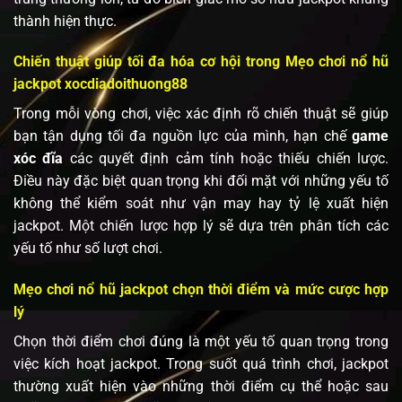
thành hiện thực.
Chiến thuật giúp tối đa hóa cơ hội trong Mẹo chơi nổ hũ
jackpot
xocdiadoithuong88
Trong mỗi vòng chơi, việc xác định rõ chiến thuật sẽ giúp
bạn tận dụng tối đa nguồn lực của mình, hạn chế
game
xóc đĩa
các quyết định cảm tính hoặc thiếu chiến lược.
Điều này đặc biệt quan trọng khi đối mặt với những yếu tố
không thể kiểm soát như vận may hay tỷ lệ xuất hiện
jackpot. Một chiến lược hợp lý sẽ dựa trên phân tích các
yếu tố như số lượt chơi.
Mẹo chơi nổ hũ jackpot chọn thời điểm và mức cược hợp
lý
Chọn thời điểm chơi đúng là một yếu tố quan trọng trong
việc kích hoạt jackpot. Trong suốt quá trình chơi, jackpot
thường xuất hiện vào những thời điểm cụ thể hoặc sau