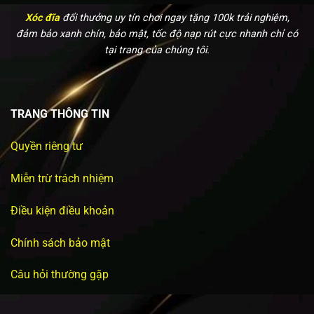
Xóc đĩa
đổi thưởng uy tín chơi ngay tặng 100k trải nghiệm,
đảm bảo xanh chín, bảo mật, tốc độ nạp rút cực nhanh chỉ có
tại trang của chúng tôi.
TRANG THÔNG TIN
Quyền riêng tư
Miễn trừ trách nhiệm
Điều kiện điều khoản
Chính sách bảo mật
Câu hỏi thường gặp