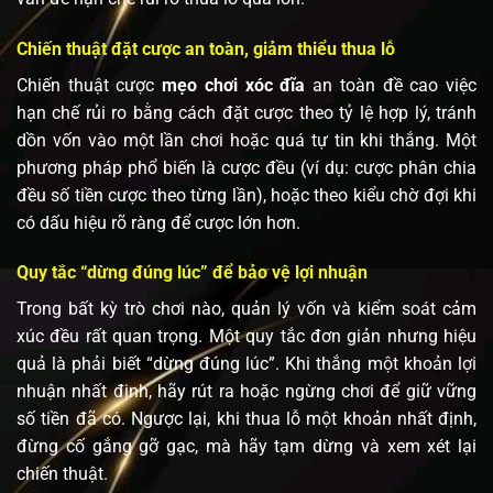
Chiến thuật đặt cược an toàn, giảm thiểu thua lỗ
Chiến thuật cược
mẹo chơi xóc đĩa
an toàn đề cao việc
hạn chế rủi ro bằng cách đặt cược theo tỷ lệ hợp lý, tránh
dồn vốn vào một lần chơi hoặc quá tự tin khi thắng. Một
phương pháp phổ biến là cược đều (ví dụ: cược phân chia
đều số tiền cược theo từng lần), hoặc theo kiểu chờ đợi khi
có dấu hiệu rõ ràng để cược lớn hơn.
Quy tắc “dừng đúng lúc” để bảo vệ lợi nhuận
Trong bất kỳ trò chơi nào, quản lý vốn và kiểm soát cảm
xúc đều rất quan trọng. Một quy tắc đơn giản nhưng hiệu
quả là phải biết “dừng đúng lúc”. Khi thắng một khoản lợi
nhuận nhất định, hãy rút ra hoặc ngừng chơi để giữ vững
số tiền đã có. Ngược lại, khi thua lỗ một khoản nhất định,
đừng cố gắng gỡ gạc, mà hãy tạm dừng và xem xét lại
chiến thuật.