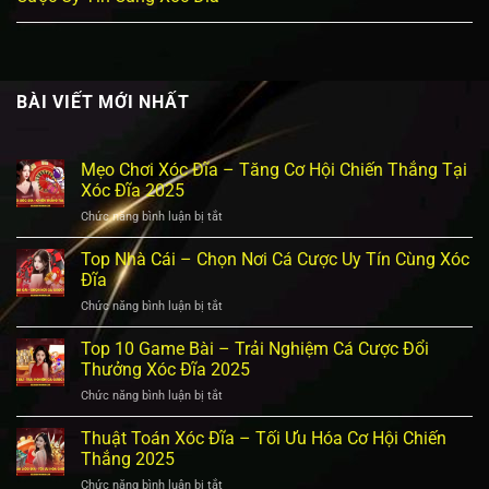
BÀI VIẾT MỚI NHẤT
Mẹo Chơi Xóc Đĩa – Tăng Cơ Hội Chiến Thắng Tại
Xóc Đĩa 2025
ở
Chức năng bình luận bị tắt
Mẹo
Chơi
Top Nhà Cái – Chọn Nơi Cá Cược Uy Tín Cùng Xóc
Xóc
Đĩa
Đĩa
ở
Chức năng bình luận bị tắt
–
Top
Tăng
Nhà
Top 10 Game Bài – Trải Nghiệm Cá Cược Đổi
Cơ
Cái
Hội
Thưởng Xóc Đĩa 2025
–
Chiến
ở
Chức năng bình luận bị tắt
Chọn
Thắng
Top
Nơi
Tại
10
Thuật Toán Xóc Đĩa – Tối Ưu Hóa Cơ Hội Chiến
Cá
Xóc
Game
Cược
Thắng 2025
Đĩa
Bài
Uy
2025
ở
Chức năng bình luận bị tắt
–