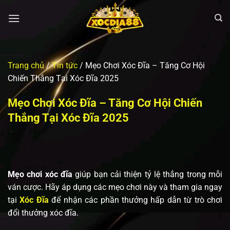
Chuyển
đến
×
nội
dung
Trang chủ
/
Tin tức
/
Mẹo Chơi Xóc Đĩa – Tăng Cơ Hội
Chiến Thắng Tại Xóc Đĩa 2025
Mẹo Chơi Xóc Đĩa – Tăng Cơ Hội Chiến
Thắng Tại Xóc Đĩa 2025
Mẹo chơi xóc đĩa
giúp bạn cải thiện tỷ lệ thắng trong mỗi
ván cược. Hãy áp dụng các mẹo chơi này và tham gia ngay
tại
Xóc Đĩa
để nhận các phần thưởng hấp dẫn từ trò chơi
đổi thưởng xóc đĩa.