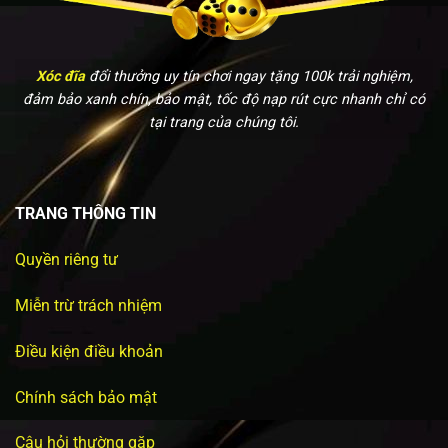
Xóc đĩa
đổi thưởng uy tín chơi ngay tặng 100k trải nghiệm,
đảm bảo xanh chín, bảo mật, tốc độ nạp rút cực nhanh chỉ có
tại trang của chúng tôi.
TRANG THÔNG TIN
Quyền riêng tư
Miễn trừ trách nhiệm
Điều kiện điều khoản
Chính sách bảo mật
Câu hỏi thường gặp