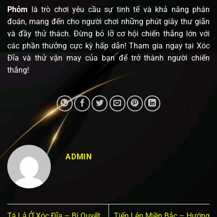
Phỏm
là trò chơi yêu cầu sự tinh tế và khả năng phán
đoán, mang đến cho người chơi những phút giây thư giãn
và đầy thử thách. Đừng bỏ lỡ cơ hội chiến thắng lớn với
các phần thưởng cực kỳ hấp dẫn! Tham gia ngay tại Xóc
Đĩa và thử vận may của bạn để trở thành người chiến
thắng!
ADMIN
Tá Lả Ở Xóc Đĩa – Bí Quyết
Tiến Lên Miền Bắc – Hướng