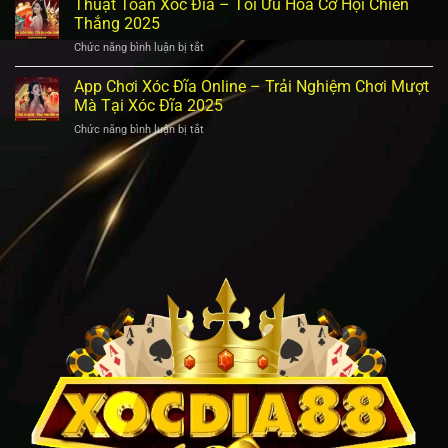
Thuật Toán Xóc Đĩa – Tối Ưu Hóa Cơ Hội Chiến
Cá
Xóc
Game
Cược
Thắng 2025
Đĩa
Bài
Uy
2025
ở
Chức năng bình luận bị tắt
–
Tín
Thuật
Trải
Cùng
Toán
App Chơi Xóc Đĩa Online – Trải Nghiệm Chơi Mượt
Nghiệm
Xóc
Xóc
Cá
Mà Tại Xóc Đĩa 2025
Đĩa
Đĩa
Cược
ở
Chức năng bình luận bị tắt
–
Đổi
App
Tối
Thưởng
Chơi
Ưu
Xóc
Xóc
Hóa
Đĩa
Đĩa
Cơ
2025
Online
Hội
–
Chiến
Trải
Thắng 2025
Nghiệm
Chơi
Mượt
Mà
Tại
Xóc
Đĩa
2025