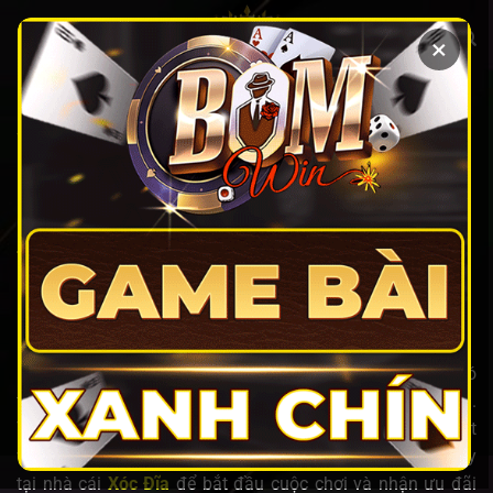
Chuyển
đến
×
nội
dung
Trang chủ
/
Game bài
/
Phỏm Ở Xóc Đĩa – Cách Chơi
Phỏm Online Đơn Giản Và Hiệu Quả 2025
Phỏm Ở Xóc Đĩa – Cách Chơi Phỏm Online
Đơn Giản Và Hiệu Quả 2025
Phỏm
là một trò chơi bài mang tính chiến thuật, nơi bạn có
thể thử thách khả năng tư duy và quyết định của mình.
Tham gia ngay để trải nghiệm những giờ phút giải trí tuyệt
vời, với cơ hội nhận thưởng cao và hấp dẫn. Đăng ký ngay
tại nhà cái
Xóc Đĩa
để bắt đầu cuộc chơi và nhận ưu đãi