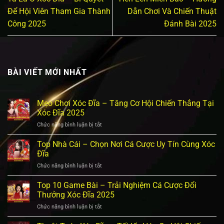
Để Hội Viên Tham Gia Thành
Dẫn Chơi Và Chiến Thuật
Công 2025
Đánh Bài 2025
BÀI VIẾT MỚI NHẤT
Mẹo Chơi Xóc Đĩa – Tăng Cơ Hội Chiến Thắng Tại
Xóc Đĩa 2025
ở
Chức năng bình luận bị tắt
Mẹo
Chơi
Top Nhà Cái – Chọn Nơi Cá Cược Uy Tín Cùng Xóc
Xóc
Đĩa
Đĩa
ở
Chức năng bình luận bị tắt
–
Top
Tăng
Nhà
Top 10 Game Bài – Trải Nghiệm Cá Cược Đổi
Cơ
Cái
Hội
Thưởng Xóc Đĩa 2025
–
Chiến
ở
Chức năng bình luận bị tắt
Chọn
Thắng
Top
Nơi
Tại
10