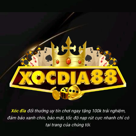
Chơi
Ưu
Xóc
Xóc
Hóa
Đĩa
Đĩa
Cơ
2025
Online
Hội
–
Chiến
Trải
Thắng 2025
Nghiệm
Chơi
Mượt
Mà
Tại
Xóc
Đĩa
2025
Xóc đĩa
đổi thưởng uy tín chơi ngay tặng 100k trải nghiệm,
đảm bảo xanh chín, bảo mật, tốc độ nạp rút cực nhanh chỉ có
tại trang của chúng tôi.