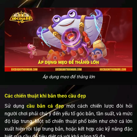
Áp dụng mẹo để thắng lớn
Các chiến thuật khi bắn theo cầu đẹp
Sử dụng
cầu bắn cá đẹp
một cách chiến lược đòi hỏi
người chơi phải chú ý đến yếu tố góc bắn, tần suất, và mức
độ tập trung. Một số chiến thuật phổ biến như chờ cá lớn
xuất hiện rồi tập trung bắn, hoặc kết hợp các kỹ năng đặc
biệt của cầu để tiêu diệt cá với khả năng tối đa.