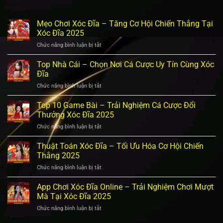
Mẹo Chơi Xóc Đĩa – Tăng Cơ Hội Chiến Thắng Tại
Xóc Đĩa 2025
ở
Chức năng bình luận bị tắt
Mẹo
Chơi
Top Nhà Cái – Chọn Nơi Cá Cược Uy Tín Cùng Xóc
Xóc
Đĩa
Đĩa
ở
Chức năng bình luận bị tắt
–
Top
Tăng
Nhà
Top 10 Game Bài – Trải Nghiệm Cá Cược Đổi
Cơ
Cái
Hội
Thưởng Xóc Đĩa 2025
–
Chiến
ở
Chức năng bình luận bị tắt
Chọn
Thắng
Top
Nơi
Tại
10
Thuật Toán Xóc Đĩa – Tối Ưu Hóa Cơ Hội Chiến
Cá
Xóc
Game
Cược
Thắng 2025
Đĩa
Bài
Uy
2025
ở
Chức năng bình luận bị tắt
–
Tín
Thuật
Trải
Cùng
Toán
App Chơi Xóc Đĩa Online – Trải Nghiệm Chơi Mượt
Nghiệm
Xóc
Xóc
Cá
Mà Tại Xóc Đĩa 2025
Đĩa
Đĩa
Cược
ở
Chức năng bình luận bị tắt
–
Đổi
App
Tối
Thưởng