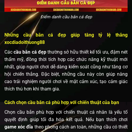
Điểm danh cầu bắn cá đẹp
Những cầu bắn cá đẹp giúp tăng tỷ lệ thắng
xocdiadoithuong88
Các
cầu bắn cá đẹp
thường sở hữu thiết kế tối ưu, đậm nét
thẩm mỹ, đồng thời tích hợp các chức năng kỹ thuật mới
nhất, giúp người chơi dễ dàng kiểm soát cũng như tăng cơ
hội chiến thắng. Đặc biệt, những cầu này còn giúp nâng
cao trải nghiệm người chơi về mặt cảm xúc, tạo cảm giác
thích thú hơn khi tham gia.
Cách chọn cầu bắn cá phù hợp với chiến thuật của bạn
Chọn cầu bắn phù hợp với chiến thuật cá nhân là yếu tố
quyết định giúp tối đa hóa kết quả. Nếu bạn thích chơi
game xóc đĩa
theo phong cách an toàn, những cầu có thiết