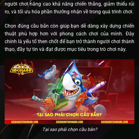
người chơi nâng cao khả năng chiến thắng, giảm thiểu rủi
ro, và tối ưu hóa phần thưởng nhận về trong quá trình chơi.
Chọn đúng cầu bắn còn giúp bạn dễ dàng xây dựng chiến
thuật phù hợp hơn với phong cách chơi của mình. Đây
chính là yếu tố then chốt để bạn trở thành người chơi thành
thạo, đầy tự tin và đạt được mục tiêu trong trò chơi này.
Tại sao phải chọn cầu bắn?