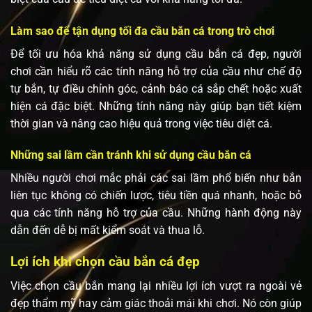
Làm sao để tận dụng tối đa cầu bắn cá trong trò chơi
Để tối ưu hóa khả năng sử dụng cầu bắn cá đẹp, người
chơi cần hiểu rõ các tính năng hỗ trợ của cầu như chế độ
tự bắn, tự điều chỉnh góc, cảnh báo cá sắp chết hoặc xuất
hiện cá đặc biệt. Những tính năng này giúp bạn tiết kiệm
thời gian và nâng cao hiệu quả trong việc tiêu diệt cá.
Những sai lầm cần tránh khi sử dụng cầu bắn cá
Nhiều người chơi mắc phải các sai lầm phổ biến như bắn
liên tục không có chiến lược, tiêu tiền quá nhanh, hoặc bỏ
qua các tính năng hỗ trợ của cầu. Những hành động này
dẫn đến dễ bị mất kiểm soát và thua lỗ.
Lợi ích khi chọn cầu bắn cá đẹp
Việc chọn cầu bắn mang lại nhiều lợi ích vượt ra ngoài vẻ
đẹp thẩm mỹ hay cảm giác thoải mái khi chơi. Nó còn giúp