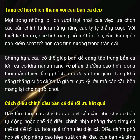
Tăng cơ hội chiến thắng với cầu bắn cá đẹp
Một trong những lợi ích vượt trội nhất của việc lựa chọn
cầu bắn chính là khả năng nâng cao tỷ lệ thắng cuộc. Với
thiết kế tối ưu, các tính năng hỗ trợ hữu ích, cầu bắn
giúp
bạn kiểm soát tốt hơn các tình huống trong trận đấu.
Chẳng hạn, cầu có thể giúp bạn dễ dàng tập trung bắn cá
lớn, cá có khả năng mang về phần thưởng cao hơn, đồng
thời giảm thiểu lãng phí đạn dược và thời gian. Tăng khả
năng thắng cuộc chính là giá trị cực kỳ lớn mà các cầu bắn
mang lại cho người chơi.
Cách điều chỉnh cầu bắn cá để tối ưu kết quả
Hãy tận dụng các chế độ đặc biệt của cầu như chế độ bắn
tự động hoặc chế độ điều chỉnh nhịp nhàng theo từng cá
thể cá để tối ưu hóa quá trình tiêu diệt cá. Điều chỉnh phù
hợp sẽ giúp nâng cao hiệu suất chiến đấu của bạn và tăng