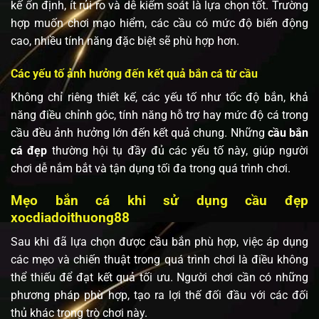
kế ổn định, ít rủi ro và dễ kiểm soát là lựa chọn tốt. Trường
hợp muốn chơi mạo hiểm, các cầu có mức độ biến động
cao, nhiều tính năng đặc biệt sẽ phù hợp hơn.
Các yếu tố ảnh hưởng đến kết quả bắn cá từ cầu
Không chỉ riêng thiết kế, các yếu tố như tốc độ bắn, khả
năng điều chỉnh góc, tính năng hỗ trợ hay mức độ cá trong
cầu đều ảnh hưởng lớn đến kết quả chung. Những
cầu bắn
cá đẹp
thường hội tụ đầy đủ các yếu tố này, giúp người
chơi dễ nắm bắt và tận dụng tối đa trong quá trình chơi.
Mẹo bắn cá khi sử dụng cầu đẹp
xocdiadoithuong88
Sau khi đã lựa chọn được cầu bắn phù hợp, việc áp dụng
các mẹo và chiến thuật trong quá trình chơi là điều không
thể thiếu để đạt kết quả tối ưu. Người chơi cần có những
phương pháp phù hợp, tạo ra lợi thế đối đầu với các đối
thủ khác trong trò chơi này.